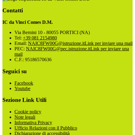
Contatti
IC da Vinci Comes D.M.
Via Bernini 10 - 80055 PORTICI (NA)
Tel:
+39 081 2154980
Email:
NAIC8FW00G@istruzione.it
Link per inviare una mail
PEC:
NAIC8FW00G@pec.istruzione.it
Link per inviare una
mail
C.F.: 95186570636
Seguici su
Facebook
Youtube
Sezione Link Utili
Cookie policy
Note legali
Informativa Privacy
Ufficio Relazioni con il Pubblico
Dichiarazione di accessibilità