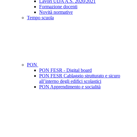
Lavori UDA A.S. 2020/2021
Formazione docenti
Novità normative
Tempo scuola
PON
PON FESR - Digital board
PON FESR Cablaggio strutturato e sicuro
all’interno degli edifici scolastici
PON Apprendimento e socialità