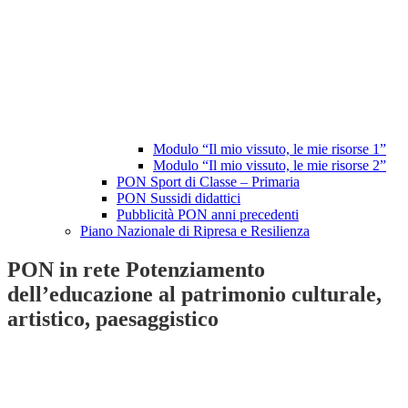
Modulo “Il mio vissuto, le mie risorse 1”
Modulo “Il mio vissuto, le mie risorse 2”
PON Sport di Classe – Primaria
PON Sussidi didattici
Pubblicità PON anni precedenti
Piano Nazionale di Ripresa e Resilienza
PON in rete Potenziamento
dell’educazione al patrimonio culturale,
artistico, paesaggistico