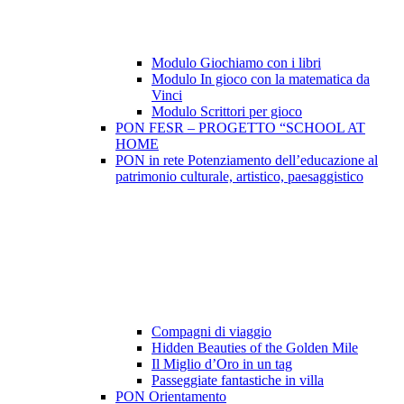
Modulo Giochiamo con i libri
Modulo In gioco con la matematica da
Vinci
Modulo Scrittori per gioco
PON FESR – PROGETTO “SCHOOL AT
HOME
PON in rete Potenziamento dell’educazione al
patrimonio culturale, artistico, paesaggistico
Compagni di viaggio
Hidden Beauties of the Golden Mile
Il Miglio d’Oro in un tag
Passeggiate fantastiche in villa
PON Orientamento