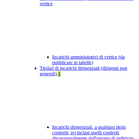
vertice
Incarichi amministrativi di vertice (da
pubblicare in tabelle)
Titolari di incarichi dirigenziali (dirigenti non
generali)
1
Incarichi dirigenziali, a qualsiasi titolo
conferiti, ivi inclusi quelli conferiti
discrezionalmente dall'organo di indirizzo