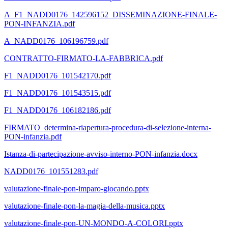
A_F1_NADD0176_142596152_DISSEMINAZIONE-FINALE-
PON-INFANZIA.pdf
A_NADD0176_106196759.pdf
CONTRATTO-FIRMATO-LA-FABBRICA.pdf
F1_NADD0176_101542170.pdf
F1_NADD0176_101543515.pdf
F1_NADD0176_106182186.pdf
FIRMATO_determina-riapertura-procedura-di-selezione-interna-
PON-infanzia.pdf
Istanza-di-partecipazione-avviso-interno-PON-infanzia.docx
NADD0176_101551283.pdf
valutazione-finale-pon-imparo-giocando.pptx
valutazione-finale-pon-la-magia-della-musica.pptx
valutazione-finale-pon-UN-MONDO-A-COLORI.pptx