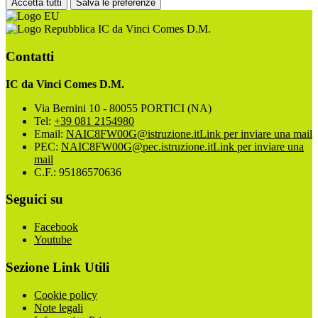
Accetta tutti
Salva le preferenze
IC da Vinci Comes D.M.
Contatti
IC da Vinci Comes D.M.
Via Bernini 10 - 80055 PORTICI (NA)
Tel:
+39 081 2154980
Email:
NAIC8FW00G@istruzione.it
Link per inviare una mail
PEC:
NAIC8FW00G@pec.istruzione.it
Link per inviare una
mail
C.F.: 95186570636
Seguici su
Facebook
Youtube
Sezione Link Utili
Cookie policy
Note legali