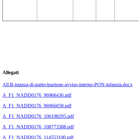
Allegati
All.B-istanza-di-partecipazione-avviso-interno-PON-infanzia.docx
A_F1_NADD0176_96966436.pdf
A_F1_NADD0176_96966658.pdf
A_F1_NADD0176_106198295.pdf
A_F1_NADD0176_108773388.pdf
A_F1_NADD0176_114553100.pdf