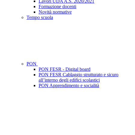
Lavori UDA A.S. 2020/2021
Formazione docenti
Novità normative
Tempo scuola
PON
PON FESR - Digital board
PON FESR Cablaggio strutturato e sicuro
all’interno degli edifici scolastici
PON Apprendimento e socialità