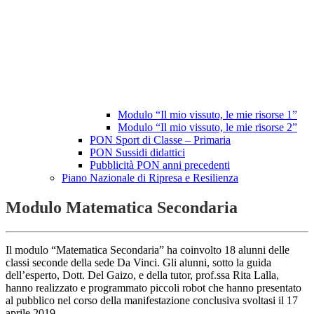
Modulo “Il mio vissuto, le mie risorse 1”
Modulo “Il mio vissuto, le mie risorse 2”
PON Sport di Classe – Primaria
PON Sussidi didattici
Pubblicità PON anni precedenti
Piano Nazionale di Ripresa e Resilienza
Modulo Matematica Secondaria
Il modulo “Matematica Secondaria” ha coinvolto 18 alunni delle
classi seconde della sede Da Vinci. Gli alunni, sotto la guida
dell’esperto, Dott. Del Gaizo, e della tutor, prof.ssa Rita Lalla,
hanno realizzato e programmato piccoli robot che hanno presentato
al pubblico nel corso della manifestazione conclusiva svoltasi il 17
aprile 2019.