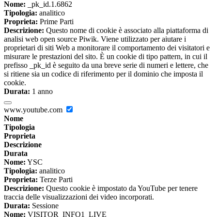
Nome:
_pk_id.1.6862
Tipologia:
analitico
Proprieta:
Prime Parti
Descrizione:
Questo nome di cookie è associato alla piattaforma di
analisi web open source Piwik. Viene utilizzato per aiutare i
proprietari di siti Web a monitorare il comportamento dei visitatori e
misurare le prestazioni del sito. È un cookie di tipo pattern, in cui il
prefisso _pk_id è seguito da una breve serie di numeri e lettere, che
si ritiene sia un codice di riferimento per il dominio che imposta il
cookie.
Durata:
1 anno
www.youtube.com
Nome
Tipologia
Proprieta
Descrizione
Durata
Nome:
YSC
Tipologia:
analitico
Proprieta:
Terze Parti
Descrizione:
Questo cookie è impostato da YouTube per tenere
traccia delle visualizzazioni dei video incorporati.
Durata:
Sessione
Nome:
VISITOR_INFO1_LIVE