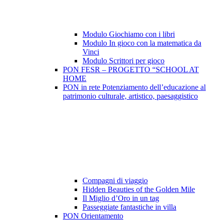
Modulo Giochiamo con i libri
Modulo In gioco con la matematica da
Vinci
Modulo Scrittori per gioco
PON FESR – PROGETTO “SCHOOL AT
HOME
PON in rete Potenziamento dell’educazione al
patrimonio culturale, artistico, paesaggistico
Compagni di viaggio
Hidden Beauties of the Golden Mile
Il Miglio d’Oro in un tag
Passeggiate fantastiche in villa
PON Orientamento