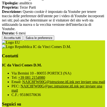
Tipologia:
analitico
Proprieta:
Terze Parti
Descrizione:
Questo cookie è impostato da Youtube per tenere
traccia delle preferenze dell'utente per i video di Youtube incorporati
nei siti; può anche determinare se il visitatore del sito web sta
utilizzando la nuova o la vecchia versione dell'interfaccia di
Youtube.
Durata:
6 mesi
Accetta tutti
Salva le preferenze
IC da Vinci Comes D.M.
Contatti
IC da Vinci Comes D.M.
Via Bernini 10 - 80055 PORTICI (NA)
Tel:
+39 081 2154980
Email:
NAIC8FW00G@istruzione.it
Link per inviare una mail
PEC:
NAIC8FW00G@pec.istruzione.it
Link per inviare una
mail
C.F.: 95186570636
Seguici su