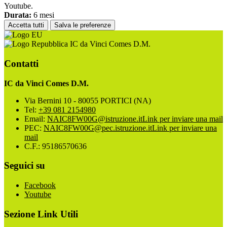
Youtube.
Durata:
6 mesi
Accetta tutti
Salva le preferenze
IC da Vinci Comes D.M.
Contatti
IC da Vinci Comes D.M.
Via Bernini 10 - 80055 PORTICI (NA)
Tel:
+39 081 2154980
Email:
NAIC8FW00G@istruzione.it
Link per inviare una mail
PEC:
NAIC8FW00G@pec.istruzione.it
Link per inviare una
mail
C.F.: 95186570636
Seguici su
Facebook
Youtube
Sezione Link Utili