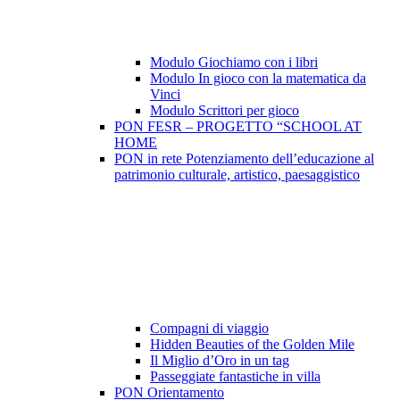
Modulo Giochiamo con i libri
Modulo In gioco con la matematica da
Vinci
Modulo Scrittori per gioco
PON FESR – PROGETTO “SCHOOL AT
HOME
PON in rete Potenziamento dell’educazione al
patrimonio culturale, artistico, paesaggistico
Compagni di viaggio
Hidden Beauties of the Golden Mile
Il Miglio d’Oro in un tag
Passeggiate fantastiche in villa
PON Orientamento