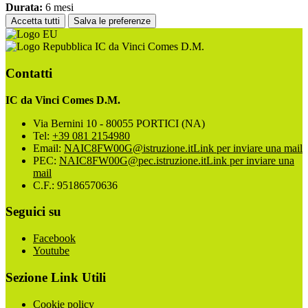
Durata:
6 mesi
Accetta tutti
Salva le preferenze
IC da Vinci Comes D.M.
Contatti
IC da Vinci Comes D.M.
Via Bernini 10 - 80055 PORTICI (NA)
Tel:
+39 081 2154980
Email:
NAIC8FW00G@istruzione.it
Link per inviare una mail
PEC:
NAIC8FW00G@pec.istruzione.it
Link per inviare una
mail
C.F.: 95186570636
Seguici su
Facebook
Youtube
Sezione Link Utili
Cookie policy