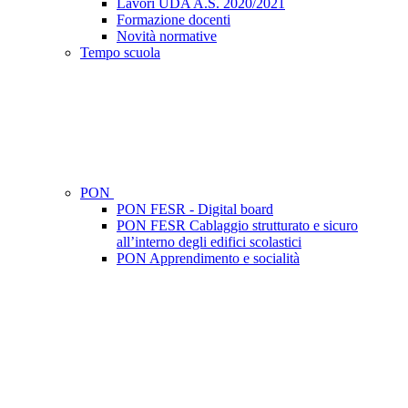
Lavori UDA A.S. 2020/2021
Formazione docenti
Novità normative
Tempo scuola
PON
PON FESR - Digital board
PON FESR Cablaggio strutturato e sicuro
all’interno degli edifici scolastici
PON Apprendimento e socialità