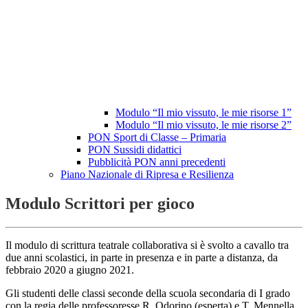
Modulo “Il mio vissuto, le mie risorse 1”
Modulo “Il mio vissuto, le mie risorse 2”
PON Sport di Classe – Primaria
PON Sussidi didattici
Pubblicità PON anni precedenti
Piano Nazionale di Ripresa e Resilienza
Modulo Scrittori per gioco
Il modulo di scrittura teatrale collaborativa si è svolto a cavallo tra
due anni scolastici, in parte in presenza e in parte a distanza, da
febbraio 2020 a giugno 2021.
Gli studenti delle classi seconde della scuola secondaria di I grado
con la regia delle professoresse R. Odorino (esperta) e T. Mennella