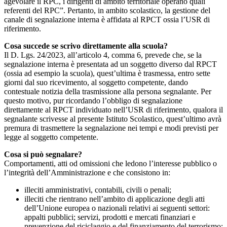
agevolare il RPC, i dirigenti di ambito territoriale operano quali
referenti del RPC”. Pertanto, in ambito scolastico, la gestione del
canale di segnalazione interna è affidata al RPCT ossia l’USR di
riferimento.
Cosa succede se scrivo direttamente alla scuola?
Il D. Lgs. 24/2023, all’articolo 4, comma 6, prevede che, se la
segnalazione interna è presentata ad un soggetto diverso dal RPCT
(ossia ad esempio la scuola), quest’ultima è trasmessa, entro sette
giorni dal suo ricevimento, al soggetto competente, dando
contestuale notizia della trasmissione alla persona segnalante. Per
questo motivo, pur ricordando l’obbligo di segnalazione
direttamente al RPCT individuato nell’USR di riferimento, qualora il
segnalante scrivesse al presente Istituto Scolastico, quest’ultimo avrà
premura di trasmettere la segnalazione nei tempi e modi previsti per
legge al soggetto competente.
Cosa si può segnalare?
Comportamenti, atti od omissioni che ledono l’interesse pubblico o
l’integrità dell’Amministrazione e che consistono in:
illeciti amministrativi, contabili, civili o penali;
illeciti che rientrano nell’ambito di applicazione degli atti
dell’Unione europea o nazionali relativi ai seguenti settori:
appalti pubblici; servizi, prodotti e mercati finanziari e
prevenzione del riciclaggio e del finanziamento del terrorismo;