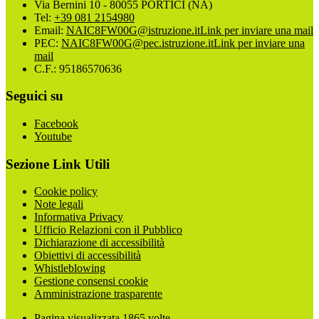
Via Bernini 10 - 80055 PORTICI (NA)
Tel:
+39 081 2154980
Email:
NAIC8FW00G@istruzione.it
Link per inviare una mail
PEC:
NAIC8FW00G@pec.istruzione.it
Link per inviare una
mail
C.F.: 95186570636
Seguici su
Facebook
Youtube
Sezione Link Utili
Cookie policy
Note legali
Informativa Privacy
Ufficio Relazioni con il Pubblico
Dichiarazione di accessibilità
Obiettivi di accessibilità
Whistleblowing
Gestione consensi cookie
Amministrazione trasparente
Pagina visualizzata
1865
volte