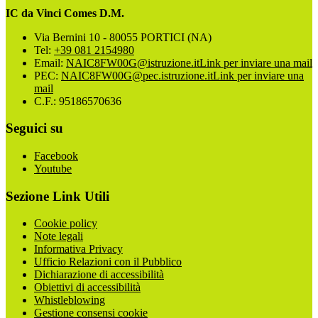
IC da Vinci Comes D.M.
Via Bernini 10 - 80055 PORTICI (NA)
Tel:
+39 081 2154980
Email:
NAIC8FW00G@istruzione.it
Link per inviare una mail
PEC:
NAIC8FW00G@pec.istruzione.it
Link per inviare una
mail
C.F.: 95186570636
Seguici su
Facebook
Youtube
Sezione Link Utili
Cookie policy
Note legali
Informativa Privacy
Ufficio Relazioni con il Pubblico
Dichiarazione di accessibilità
Obiettivi di accessibilità
Whistleblowing
Gestione consensi cookie