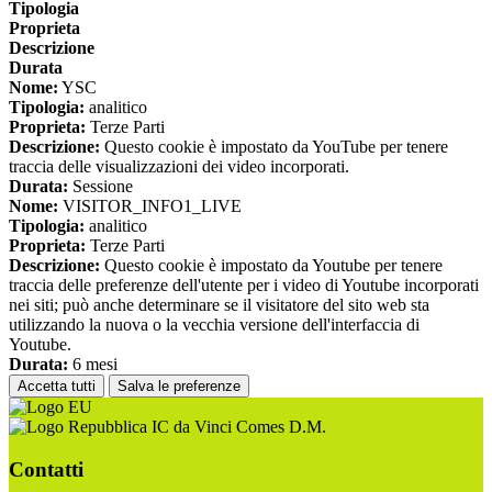
Tipologia
Proprieta
Descrizione
Durata
Nome:
YSC
Tipologia:
analitico
Proprieta:
Terze Parti
Descrizione:
Questo cookie è impostato da YouTube per tenere
traccia delle visualizzazioni dei video incorporati.
Durata:
Sessione
Nome:
VISITOR_INFO1_LIVE
Tipologia:
analitico
Proprieta:
Terze Parti
Descrizione:
Questo cookie è impostato da Youtube per tenere
traccia delle preferenze dell'utente per i video di Youtube incorporati
nei siti; può anche determinare se il visitatore del sito web sta
utilizzando la nuova o la vecchia versione dell'interfaccia di
Youtube.
Durata:
6 mesi
Accetta tutti
Salva le preferenze
IC da Vinci Comes D.M.
Contatti