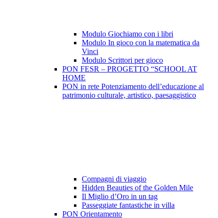
Modulo Giochiamo con i libri
Modulo In gioco con la matematica da
Vinci
Modulo Scrittori per gioco
PON FESR – PROGETTO “SCHOOL AT
HOME
PON in rete Potenziamento dell’educazione al
patrimonio culturale, artistico, paesaggistico
Compagni di viaggio
Hidden Beauties of the Golden Mile
Il Miglio d’Oro in un tag
Passeggiate fantastiche in villa
PON Orientamento