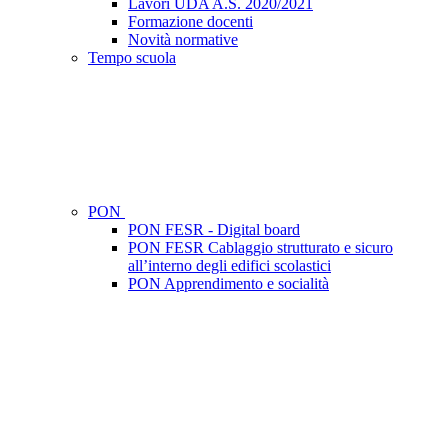
Lavori UDA A.S. 2020/2021
Formazione docenti
Novità normative
Tempo scuola
PON
PON FESR - Digital board
PON FESR Cablaggio strutturato e sicuro
all’interno degli edifici scolastici
PON Apprendimento e socialità