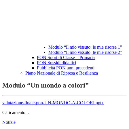
Modulo “Il mio vissuto, le mie risorse 1”
Modulo “Il mio vissuto, le mie risorse 2”
PON Sport di Classe – Primaria
PON Sussidi didattici
Pubblicità PON anni precedenti
Piano Nazionale di Ripresa e Resilienza
Modulo “Un mondo a colori”
valutazione-finale-pon-UN-MONDO-A-COLORI.pptx
Caricamento...
Notizie