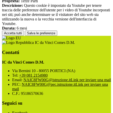
Proprieta:
Terze Parti
Descrizione:
Questo cookie è impostato da Youtube per tenere
traccia delle preferenze dell'utente per i video di Youtube incorporati
nei siti; può anche determinare se il visitatore del sito web sta
utilizzando la nuova o la vecchia versione dell'interfaccia di
Youtube.
Durata:
6 mesi
Accetta tutti
Salva le preferenze
IC da Vinci Comes D.M.
Contatti
IC da Vinci Comes D.M.
Via Bernini 10 - 80055 PORTICI (NA)
Tel:
+39 081 2154980
Email:
NAIC8FW00G@istruzione.it
Link per inviare una mail
PEC:
NAIC8FW00G@pec.istruzione.it
Link per inviare una
mail
C.F.: 95186570636
Seguici su
Facebook