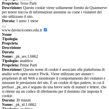
Proprieta:
Terze Parti
Descrizione:
Questo cookie viene solitamente fornito da Quantserve
per tenere traccia di informazioni anonime su come i visitatori del
sito utilizzano il sito.
Durata:
1 anno 1 mese
www.davincicomes.edu.it
Nome
Tipologia
Proprieta
Descrizione
Durata
Nome:
_pk_ses.1.6862
Tipologia:
analitico
Proprieta:
Prime Parti
Descrizione:
Questo nome di cookie è associato alla piattaforma di
analisi web open source Piwik. Viene utilizzato per aiutare i
proprietari di siti Web a monitorare il comportamento dei visitatori e
misurare le prestazioni del sito. È un cookie di tipo pattern, in cui il
prefisso _pk_ses è seguito da una breve serie di numeri e lettere, che
si ritiene sia un codice di riferimento per il dominio che imposta il
cookie.
Durata:
30 minuti
Nome:
_pk_id.1.6862
Tipologia:
analitico