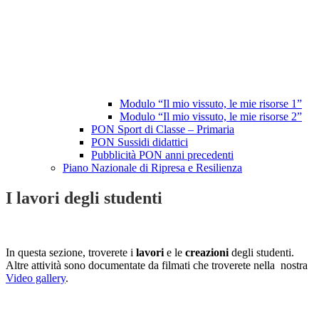
Modulo “Il mio vissuto, le mie risorse 1”
Modulo “Il mio vissuto, le mie risorse 2”
PON Sport di Classe – Primaria
PON Sussidi didattici
Pubblicità PON anni precedenti
Piano Nazionale di Ripresa e Resilienza
I lavori degli studenti
In questa sezione, troverete i
lavori
e le
creazioni
degli studenti.
Altre attività sono documentate da filmati che troverete nella nostra
Video gallery
.