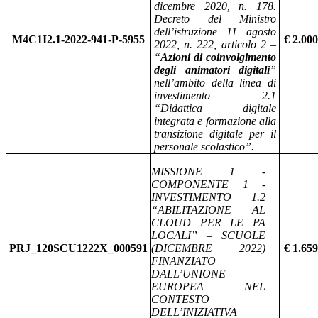
dicembre 2020, n. 178.
Decreto del Ministro
dell’istruzione 11 agosto
M4C1I2.1-2022-941-P-5955
€ 2.000
2022, n. 222, articolo 2 –
“
Azioni di coinvolgimento
degli animatori digitali
”
nell’ambito della linea di
investimento 2.1
“Didattica digitale
integrata e formazione alla
transizione digitale per il
personale scolastico”.
MISSIONE 1 -
COMPONENTE 1 -
INVESTIMENTO 1.2
“ABILITAZIONE AL
CLOUD PER LE PA
LOCALI” – SCUOLE
PRJ_120SCU1222X_000591
(DICEMBRE 2022)
€ 1.659
FINANZIATO
DALL’UNIONE
EUROPEA NEL
CONTESTO
DELL’INIZIATIVA