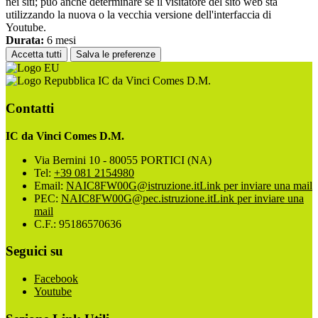
nei siti; può anche determinare se il visitatore del sito web sta
utilizzando la nuova o la vecchia versione dell'interfaccia di
Youtube.
Durata:
6 mesi
Accetta tutti
Salva le preferenze
IC da Vinci Comes D.M.
Contatti
IC da Vinci Comes D.M.
Via Bernini 10 - 80055 PORTICI (NA)
Tel:
+39 081 2154980
Email:
NAIC8FW00G@istruzione.it
Link per inviare una mail
PEC:
NAIC8FW00G@pec.istruzione.it
Link per inviare una
mail
C.F.: 95186570636
Seguici su
Facebook
Youtube