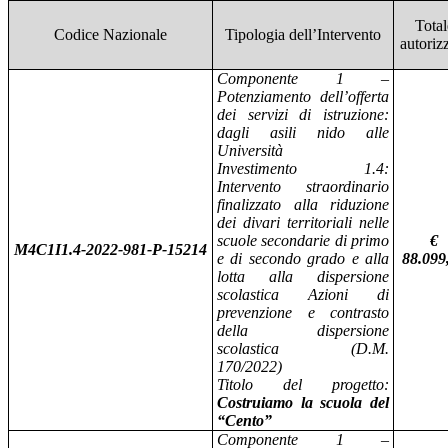
Total
Codice Nazionale
Tipologia dell’Intervento
autoriz
Componente 1 –
Potenziamento dell’offerta
dei servizi di istruzione:
dagli asili nido alle
Università
Investimento 1.4:
Intervento straordinario
finalizzato alla riduzione
dei divari territoriali nelle
scuole secondarie di primo
€
M4C1I1.4-2022-981-P-15214
e di secondo grado e alla
88.099
lotta alla dispersione
scolastica Azioni di
prevenzione e contrasto
della dispersione
scolastica (D.M.
170/2022)
Titolo del progetto:
Costruiamo la scuola del
“Cento”
Componente 1 –