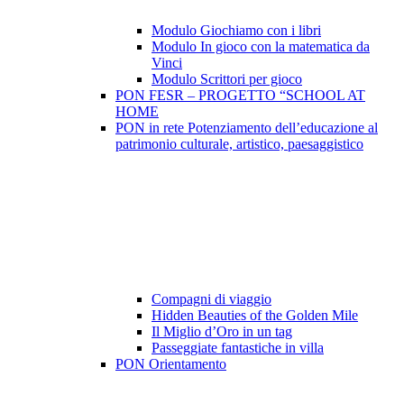
Modulo Giochiamo con i libri
Modulo In gioco con la matematica da
Vinci
Modulo Scrittori per gioco
PON FESR – PROGETTO “SCHOOL AT
HOME
PON in rete Potenziamento dell’educazione al
patrimonio culturale, artistico, paesaggistico
Compagni di viaggio
Hidden Beauties of the Golden Mile
Il Miglio d’Oro in un tag
Passeggiate fantastiche in villa
PON Orientamento