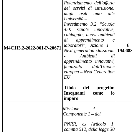
Potenziamento dell’offerta
dei servizi di istruzione:
dagli asili nido alle
Università –
Investimento 3.2 “Scuola
4.0: scuole innovative,
cablaggio, nuovi ambienti
di apprendimento e
laboratori”, Azione 1 –
€
M4C1I3.2-2022-961-P-20671
Next generation classroom
194.68
- Ambienti di
apprendimento innovativi,
finanziato dall’Unione
europea – Next Generation
EU
Titolo del progetto:
Insegnami come io
imparo
Missione 4 –
Componente 1 – del
PNRR, ex Articolo 1,
comma 512, della legge 30