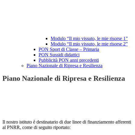
Modulo “Il mio vissuto, le mie risorse 1”
Modulo “Il mio vissuto, le mie risorse 2”
PON Sport di Classe – Primaria
PON Sussidi didattici
Pubblicità PON anni precedenti
Piano Nazionale di Ripresa e Resilienza
Piano Nazionale di Ripresa e Resilienza
Il nostro istituto è destinatario di due linee di finanziamento afferenti
al PNRR, come di seguito riportato: