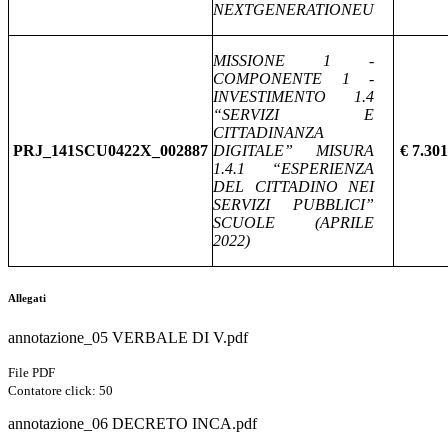
NEXTGENERATIONEU
MISSIONE 1 -
COMPONENTE 1 -
INVESTIMENTO 1.4
“SERVIZI E
CITTADINANZA
PRJ_141SCU0422X_002887
DIGITALE” MISURA
€ 7.301
1.4.1 “ESPERIENZA
DEL CITTADINO NEI
SERVIZI PUBBLICI”
SCUOLE (APRILE
2022)
Allegati
annotazione_05 VERBALE DI V.pdf
File PDF
Contatore click: 50
annotazione_06 DECRETO INCA.pdf