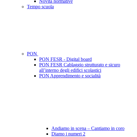
Novità normative
Tempo scuola
PON
PON FESR - Digital board
PON FESR Cablaggio strutturato e sicuro
all’interno degli edifici scolastici
PON Apprendimento e socialità
Andiamo in scena – Cantiamo in coro
Diamo i numeri 2