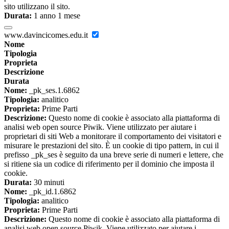
sito utilizzano il sito.
Durata:
1 anno 1 mese
www.davincicomes.edu.it
Nome
Tipologia
Proprieta
Descrizione
Durata
Nome:
_pk_ses.1.6862
Tipologia:
analitico
Proprieta:
Prime Parti
Descrizione:
Questo nome di cookie è associato alla piattaforma di
analisi web open source Piwik. Viene utilizzato per aiutare i
proprietari di siti Web a monitorare il comportamento dei visitatori e
misurare le prestazioni del sito. È un cookie di tipo pattern, in cui il
prefisso _pk_ses è seguito da una breve serie di numeri e lettere, che
si ritiene sia un codice di riferimento per il dominio che imposta il
cookie.
Durata:
30 minuti
Nome:
_pk_id.1.6862
Tipologia:
analitico
Proprieta:
Prime Parti
Descrizione:
Questo nome di cookie è associato alla piattaforma di
analisi web open source Piwik. Viene utilizzato per aiutare i