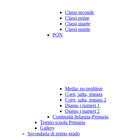
Classi seconde
Classi prime
Classi quarte
Classi quinte
PON
Media: no problem
Corri, salta, impara
Corri, salta, impara 2
Diamo i numeri 1
Diamo i numeri 2
Continuità Infanzia-Primaria
Tempo scuola Primaria
Gallery
Secondaria di primo grado