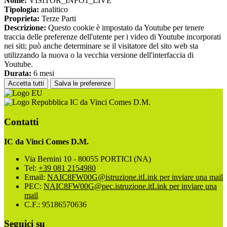
Nome:
VISITOR_INFO1_LIVE
Tipologia:
analitico
Proprieta:
Terze Parti
Descrizione:
Questo cookie è impostato da Youtube per tenere
traccia delle preferenze dell'utente per i video di Youtube incorporati
nei siti; può anche determinare se il visitatore del sito web sta
utilizzando la nuova o la vecchia versione dell'interfaccia di
Youtube.
Durata:
6 mesi
Accetta tutti
Salva le preferenze
IC da Vinci Comes D.M.
Contatti
IC da Vinci Comes D.M.
Via Bernini 10 - 80055 PORTICI (NA)
Tel:
+39 081 2154980
Email:
NAIC8FW00G@istruzione.it
Link per inviare una mail
PEC:
NAIC8FW00G@pec.istruzione.it
Link per inviare una
mail
C.F.: 95186570636
Seguici su