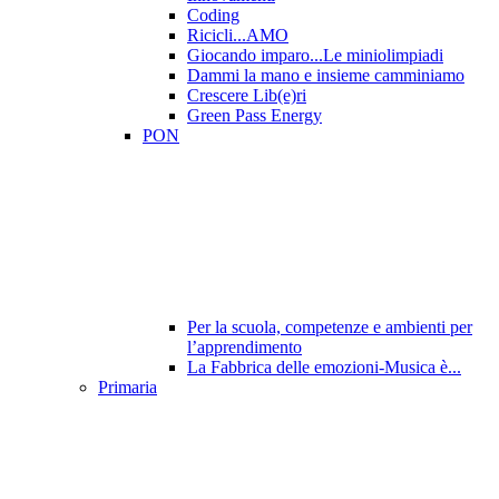
Coding
Ricicli...AMO
Giocando imparo...Le miniolimpiadi
Dammi la mano e insieme camminiamo
Crescere Lib(e)ri
Green Pass Energy
PON
Per la scuola, competenze e ambienti per
l’apprendimento
La Fabbrica delle emozioni-Musica è...
Primaria