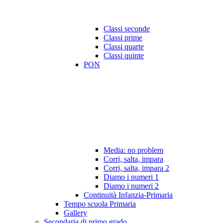
Classi seconde
Classi prime
Classi quarte
Classi quinte
PON
Media: no problem
Corri, salta, impara
Corri, salta, impara 2
Diamo i numeri 1
Diamo i numeri 2
Continuità Infanzia-Primaria
Tempo scuola Primaria
Gallery
Secondaria di primo grado