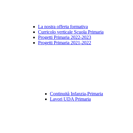
La nostra offerta formativa
Curricolo verticale Scuola Primaria
Progetti Primaria 2022-2023
Progetti Primaria 2021-2022
Continuità Infanzia-Primaria
Lavori UDA Primaria