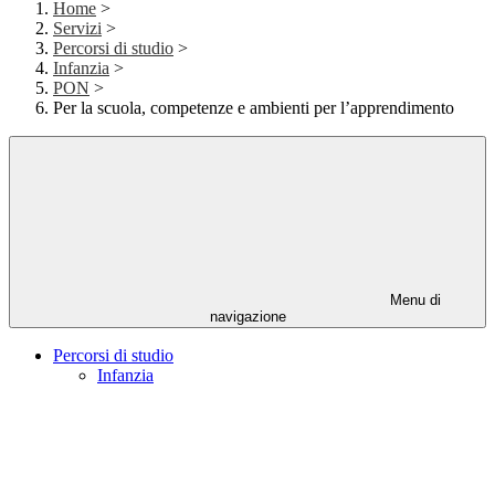
Home
>
Servizi
>
Percorsi di studio
>
Infanzia
>
PON
>
Per la scuola, competenze e ambienti per l’apprendimento
Menu di
navigazione
Percorsi di studio
Infanzia