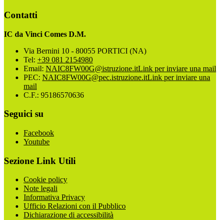
Contatti
IC da Vinci Comes D.M.
Via Bernini 10 - 80055 PORTICI (NA)
Tel:
+39 081 2154980
Email:
NAIC8FW00G@istruzione.it
Link per inviare una mail
PEC:
NAIC8FW00G@pec.istruzione.it
Link per inviare una
mail
C.F.: 95186570636
Seguici su
Facebook
Youtube
Sezione Link Utili
Cookie policy
Note legali
Informativa Privacy
Ufficio Relazioni con il Pubblico
Dichiarazione di accessibilità