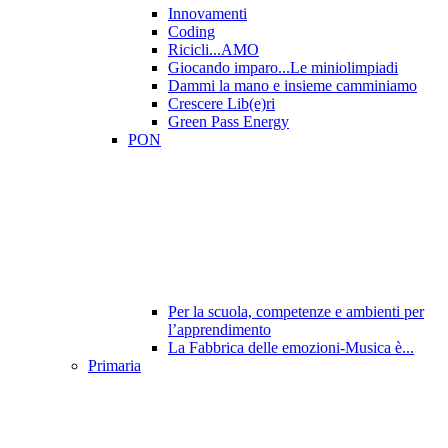
Innovamenti
Coding
Ricicli...AMO
Giocando imparo...Le miniolimpiadi
Dammi la mano e insieme camminiamo
Crescere Lib(e)ri
Green Pass Energy
PON
Per la scuola, competenze e ambienti per
l’apprendimento
La Fabbrica delle emozioni-Musica è...
Primaria