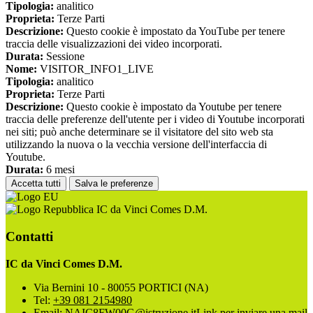
Tipologia:
analitico
Proprieta:
Terze Parti
Descrizione:
Questo cookie è impostato da YouTube per tenere
traccia delle visualizzazioni dei video incorporati.
Durata:
Sessione
Nome:
VISITOR_INFO1_LIVE
Tipologia:
analitico
Proprieta:
Terze Parti
Descrizione:
Questo cookie è impostato da Youtube per tenere
traccia delle preferenze dell'utente per i video di Youtube incorporati
nei siti; può anche determinare se il visitatore del sito web sta
utilizzando la nuova o la vecchia versione dell'interfaccia di
Youtube.
Durata:
6 mesi
Accetta tutti
Salva le preferenze
IC da Vinci Comes D.M.
Contatti
IC da Vinci Comes D.M.
Via Bernini 10 - 80055 PORTICI (NA)
Tel:
+39 081 2154980
Email:
NAIC8FW00G@istruzione.it
Link per inviare una mail