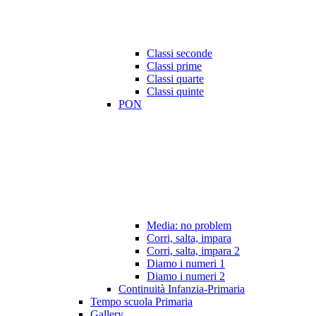
Classi seconde
Classi prime
Classi quarte
Classi quinte
PON
Media: no problem
Corri, salta, impara
Corri, salta, impara 2
Diamo i numeri 1
Diamo i numeri 2
Continuità Infanzia-Primaria
Tempo scuola Primaria
Gallery