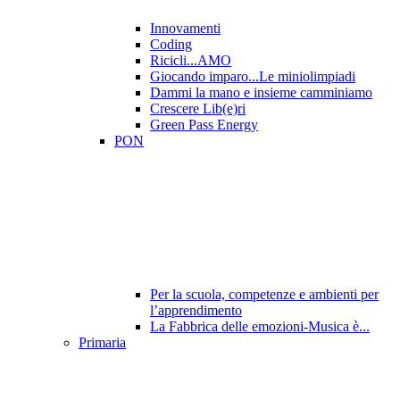
Innovamenti
Coding
Ricicli...AMO
Giocando imparo...Le miniolimpiadi
Dammi la mano e insieme camminiamo
Crescere Lib(e)ri
Green Pass Energy
PON
Per la scuola, competenze e ambienti per
l’apprendimento
La Fabbrica delle emozioni-Musica è...
Primaria