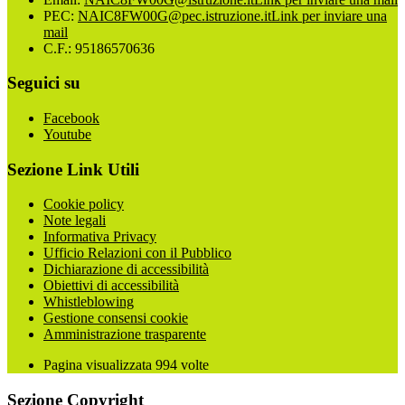
PEC:
NAIC8FW00G@pec.istruzione.it
Link per inviare una
mail
C.F.: 95186570636
Seguici su
Facebook
Youtube
Sezione Link Utili
Cookie policy
Note legali
Informativa Privacy
Ufficio Relazioni con il Pubblico
Dichiarazione di accessibilità
Obiettivi di accessibilità
Whistleblowing
Gestione consensi cookie
Amministrazione trasparente
Pagina visualizzata
994
volte
Sezione Copyright