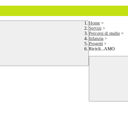
Home
>
Servizi
>
Percorsi di studio
>
Infanzia
>
Progetti
>
Ricicli...AMO