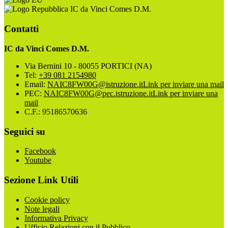
IC da Vinci Comes D.M.
Contatti
IC da Vinci Comes D.M.
Via Bernini 10 - 80055 PORTICI (NA)
Tel:
+39 081 2154980
Email:
NAIC8FW00G@istruzione.it
Link per inviare una mail
PEC:
NAIC8FW00G@pec.istruzione.it
Link per inviare una
mail
C.F.: 95186570636
Seguici su
Facebook
Youtube
Sezione Link Utili
Cookie policy
Note legali
Informativa Privacy
Ufficio Relazioni con il Pubblico