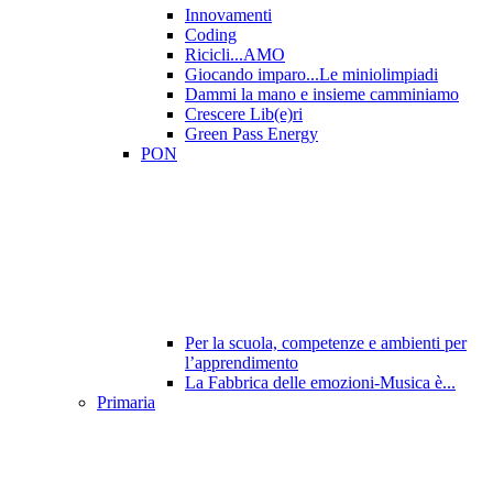
Innovamenti
Coding
Ricicli...AMO
Giocando imparo...Le miniolimpiadi
Dammi la mano e insieme camminiamo
Crescere Lib(e)ri
Green Pass Energy
PON
Per la scuola, competenze e ambienti per
l’apprendimento
La Fabbrica delle emozioni-Musica è...
Primaria