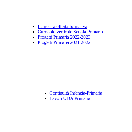
La nostra offerta formativa
Curricolo verticale Scuola Primaria
Progetti Primaria 2022-2023
Progetti Primaria 2021-2022
Continuità Infanzia-Primaria
Lavori UDA Primaria