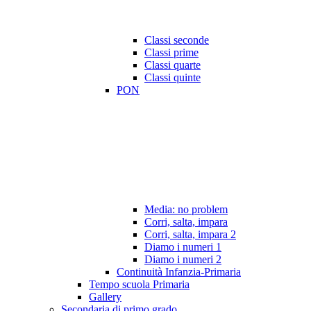
Classi seconde
Classi prime
Classi quarte
Classi quinte
PON
Media: no problem
Corri, salta, impara
Corri, salta, impara 2
Diamo i numeri 1
Diamo i numeri 2
Continuità Infanzia-Primaria
Tempo scuola Primaria
Gallery
Secondaria di primo grado