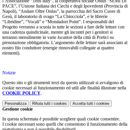
l’Associazione “Tells Italy”, la cooperativa sociale Onlus “SEMI DI
PACE”, l’Unione Italiana dei Ciechi e degli Ipovedenti (Provincia di
Napoli), “Andare Oltre Onlus”, la parrocchia del Sacro Cuore di
Gesù, il laboratorio di svago “La Chiocciola”, e le librerie
“Libridine”, “Vocali” e “Mondadori Point”. I responsabili del
Progetto verranno a scuola in tutte le sezioni a fare delle letture con
una cadenza quindicinale, mentre gli incontri per i genitori si
terranno mensilmente in varie
location
della città di Portici su
prenotazione obbligatoria. L’argomento delle letture sarà associato al
nostro filo conduttore (energie rinnovabili collegate ai quattro
elementi).
Notizie
Questo sito o gli strumenti terzi da questo utilizzati si avvalgono di
cookie necessari al funzionamento ed utili alle finalità illustrate nella
COOKIE POLICY
.
Personalizza
Rifiuta tutti
i cookies
Accetta tutti
i cookies
Gestione cookie
In questa schermata è possibile scegliere quali cookie consentire.
I cookie necessari sono quelli che consentono il funzionamento della
piattaforma e non è possibile disabilitarli.