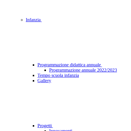
Infanzia
Programmazione didattica annuale
Programmazione annuale 2022/2023
Tempo scuola infanzia
Gallery
Progetti
Innovamenti