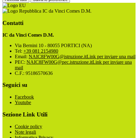
IC da Vinci Comes D.M.
Contatti
IC da Vinci Comes D.M.
Via Bernini 10 - 80055 PORTICI (NA)
Tel:
+39 081 2154980
Email:
NAIC8FW00G@istruzione.it
Link per inviare una mail
PEC:
NAIC8FW00G@pec.istruzione.it
Link per inviare una
mail
C.F.: 95186570636
Seguici su
Facebook
Youtube
Sezione Link Utili
Cookie policy
Note legali
Informativa Privacy