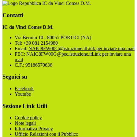
IC da Vinci Comes D.M.
Contatti
IC da Vinci Comes D.M.
Via Bernini 10 - 80055 PORTICI (NA)
Tel:
+39 081 2154980
Email:
NAIC8FW00G@istruzione.it
Link per inviare una mail
PEC:
NAIC8FW00G@pec.istruzione.it
Link per inviare una
mail
C.F.: 95186570636
Seguici su
Facebook
Youtube
Sezione Link Utili
Cookie policy
Note legali
Informativa Privacy
Ufficio Relazioni con il Pubblico