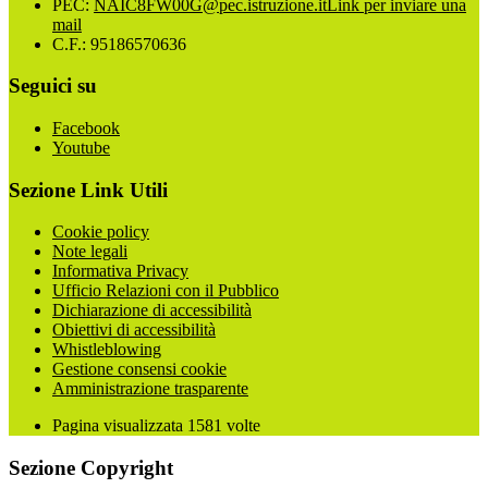
PEC:
NAIC8FW00G@pec.istruzione.it
Link per inviare una
mail
C.F.: 95186570636
Seguici su
Facebook
Youtube
Sezione Link Utili
Cookie policy
Note legali
Informativa Privacy
Ufficio Relazioni con il Pubblico
Dichiarazione di accessibilità
Obiettivi di accessibilità
Whistleblowing
Gestione consensi cookie
Amministrazione trasparente
Pagina visualizzata
1581
volte
Sezione Copyright