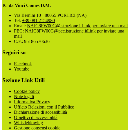
IC da Vinci Comes D.M.
Via Bernini 10 - 80055 PORTICI (NA)
Tel:
+39 081 2154980
Email:
NAIC8FW00G@istruzione.it
Link per inviare una mail
PEC:
NAIC8FW00G@pec.istruzione.it
Link per inviare una
mail
C.F.: 95186570636
Seguici su
Facebook
Youtube
Sezione Link Utili
Cookie policy
Note legali
Informativa Privacy
Ufficio Relazioni con il Pubblico
Dichiarazione di accessibilità
Obiettivi di accessibilità
Whistleblowing
Gestione consensi cookie