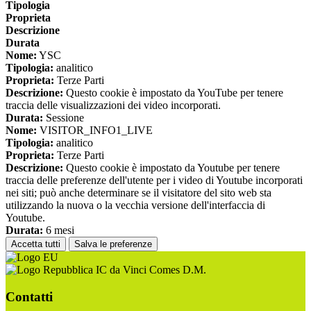
Tipologia
Proprieta
Descrizione
Durata
Nome:
YSC
Tipologia:
analitico
Proprieta:
Terze Parti
Descrizione:
Questo cookie è impostato da YouTube per tenere
traccia delle visualizzazioni dei video incorporati.
Durata:
Sessione
Nome:
VISITOR_INFO1_LIVE
Tipologia:
analitico
Proprieta:
Terze Parti
Descrizione:
Questo cookie è impostato da Youtube per tenere
traccia delle preferenze dell'utente per i video di Youtube incorporati
nei siti; può anche determinare se il visitatore del sito web sta
utilizzando la nuova o la vecchia versione dell'interfaccia di
Youtube.
Durata:
6 mesi
Accetta tutti
Salva le preferenze
IC da Vinci Comes D.M.
Contatti