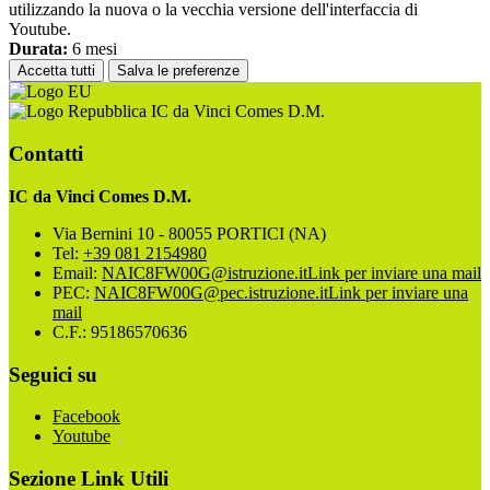
utilizzando la nuova o la vecchia versione dell'interfaccia di
Youtube.
Durata:
6 mesi
Accetta tutti
Salva le preferenze
IC da Vinci Comes D.M.
Contatti
IC da Vinci Comes D.M.
Via Bernini 10 - 80055 PORTICI (NA)
Tel:
+39 081 2154980
Email:
NAIC8FW00G@istruzione.it
Link per inviare una mail
PEC:
NAIC8FW00G@pec.istruzione.it
Link per inviare una
mail
C.F.: 95186570636
Seguici su
Facebook
Youtube
Sezione Link Utili