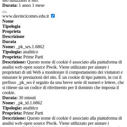
sito utilizzano il sito.
Durata:
1 anno 1 mese
www.davincicomes.edu.it
Nome
Tipologia
Proprieta
Descrizione
Durata
Nome:
_pk_ses.1.6862
Tipologia:
analitico
Proprieta:
Prime Parti
Descrizione:
Questo nome di cookie è associato alla piattaforma di
analisi web open source Piwik. Viene utilizzato per aiutare i
proprietari di siti Web a monitorare il comportamento dei visitatori e
misurare le prestazioni del sito. È un cookie di tipo pattern, in cui il
prefisso _pk_ses è seguito da una breve serie di numeri e lettere, che
si ritiene sia un codice di riferimento per il dominio che imposta il
cookie.
Durata:
30 minuti
Nome:
_pk_id.1.6862
Tipologia:
analitico
Proprieta:
Prime Parti
Descrizione:
Questo nome di cookie è associato alla piattaforma di
analisi web open source Piwik. Viene utilizzato per aiutare i