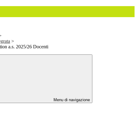
>
egrata
>
ion a.s. 2025/26 Docenti
Menu di navigazione