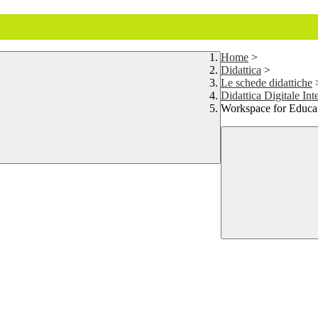
Home
>
Didattica
>
Le schede didattiche
Didattica Digitale Int
Workspace for Educat