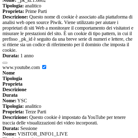
Nome:
_pk_id.1.6862
Tipologia:
analitico
Proprieta:
Prime Parti
Descrizione:
Questo nome di cookie è associato alla piattaforma di
analisi web open source Piwik. Viene utilizzato per aiutare i
proprietari di siti Web a monitorare il comportamento dei visitatori e
misurare le prestazioni del sito. È un cookie di tipo pattern, in cui il
prefisso _pk_id è seguito da una breve serie di numeri e lettere, che
si ritiene sia un codice di riferimento per il dominio che imposta il
cookie.
Durata:
1 anno
www.youtube.com
Nome
Tipologia
Proprieta
Descrizione
Durata
Nome:
YSC
Tipologia:
analitico
Proprieta:
Terze Parti
Descrizione:
Questo cookie è impostato da YouTube per tenere
traccia delle visualizzazioni dei video incorporati.
Durata:
Sessione
Nome:
VISITOR_INFO1_LIVE