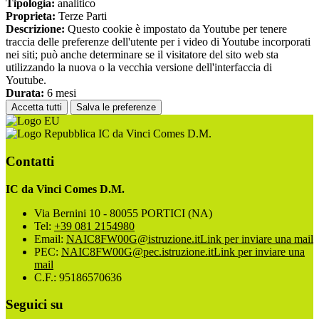
Tipologia:
analitico
Proprieta:
Terze Parti
Descrizione:
Questo cookie è impostato da Youtube per tenere
traccia delle preferenze dell'utente per i video di Youtube incorporati
nei siti; può anche determinare se il visitatore del sito web sta
utilizzando la nuova o la vecchia versione dell'interfaccia di
Youtube.
Durata:
6 mesi
Accetta tutti
Salva le preferenze
IC da Vinci Comes D.M.
Contatti
IC da Vinci Comes D.M.
Via Bernini 10 - 80055 PORTICI (NA)
Tel:
+39 081 2154980
Email:
NAIC8FW00G@istruzione.it
Link per inviare una mail
PEC:
NAIC8FW00G@pec.istruzione.it
Link per inviare una
mail
C.F.: 95186570636
Seguici su