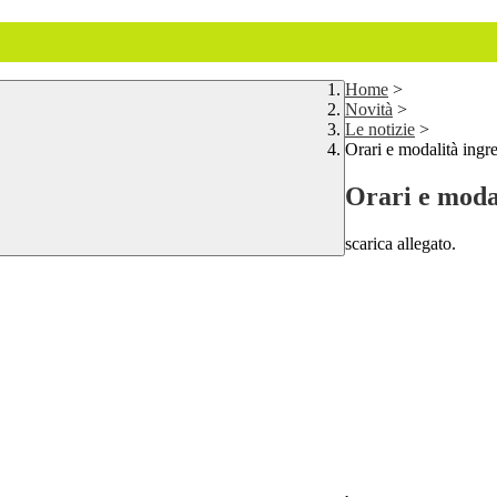
Home
>
Novità
>
Le notizie
>
Orari e modalità ingre
Orari e modal
scarica allegato.