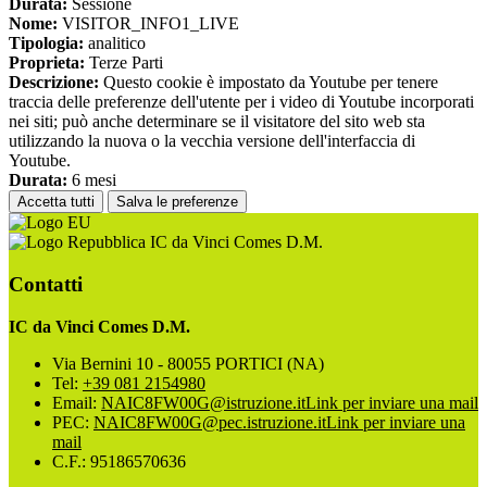
Durata:
Sessione
Nome:
VISITOR_INFO1_LIVE
Tipologia:
analitico
Proprieta:
Terze Parti
Descrizione:
Questo cookie è impostato da Youtube per tenere
traccia delle preferenze dell'utente per i video di Youtube incorporati
nei siti; può anche determinare se il visitatore del sito web sta
utilizzando la nuova o la vecchia versione dell'interfaccia di
Youtube.
Durata:
6 mesi
Accetta tutti
Salva le preferenze
IC da Vinci Comes D.M.
Contatti
IC da Vinci Comes D.M.
Via Bernini 10 - 80055 PORTICI (NA)
Tel:
+39 081 2154980
Email:
NAIC8FW00G@istruzione.it
Link per inviare una mail
PEC:
NAIC8FW00G@pec.istruzione.it
Link per inviare una
mail
C.F.: 95186570636