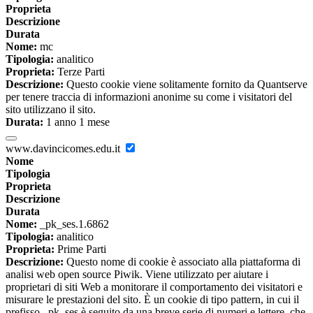
Proprieta
Descrizione
Durata
Nome:
mc
Tipologia:
analitico
Proprieta:
Terze Parti
Descrizione:
Questo cookie viene solitamente fornito da Quantserve
per tenere traccia di informazioni anonime su come i visitatori del
sito utilizzano il sito.
Durata:
1 anno 1 mese
www.davincicomes.edu.it
Nome
Tipologia
Proprieta
Descrizione
Durata
Nome:
_pk_ses.1.6862
Tipologia:
analitico
Proprieta:
Prime Parti
Descrizione:
Questo nome di cookie è associato alla piattaforma di
analisi web open source Piwik. Viene utilizzato per aiutare i
proprietari di siti Web a monitorare il comportamento dei visitatori e
misurare le prestazioni del sito. È un cookie di tipo pattern, in cui il
prefisso _pk_ses è seguito da una breve serie di numeri e lettere, che