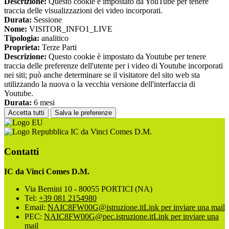
Descrizione:
Questo cookie è impostato da YouTube per tenere
traccia delle visualizzazioni dei video incorporati.
Durata:
Sessione
Nome:
VISITOR_INFO1_LIVE
Tipologia:
analitico
Proprieta:
Terze Parti
Descrizione:
Questo cookie è impostato da Youtube per tenere
traccia delle preferenze dell'utente per i video di Youtube incorporati
nei siti; può anche determinare se il visitatore del sito web sta
utilizzando la nuova o la vecchia versione dell'interfaccia di
Youtube.
Durata:
6 mesi
Accetta tutti
Salva le preferenze
IC da Vinci Comes D.M.
Contatti
IC da Vinci Comes D.M.
Via Bernini 10 - 80055 PORTICI (NA)
Tel:
+39 081 2154980
Email:
NAIC8FW00G@istruzione.it
Link per inviare una mail
PEC:
NAIC8FW00G@pec.istruzione.it
Link per inviare una
mail