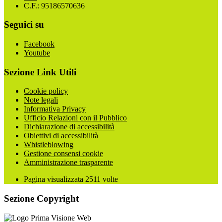
C.F.: 95186570636
Seguici su
Facebook
Youtube
Sezione Link Utili
Cookie policy
Note legali
Informativa Privacy
Ufficio Relazioni con il Pubblico
Dichiarazione di accessibilità
Obiettivi di accessibilità
Whistleblowing
Gestione consensi cookie
Amministrazione trasparente
Pagina visualizzata
2511
volte
Sezione Copyright