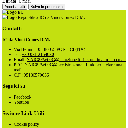
Durata:
6 mesi
Accetta tutti
Salva le preferenze
IC da Vinci Comes D.M.
Contatti
IC da Vinci Comes D.M.
Via Bernini 10 - 80055 PORTICI (NA)
Tel:
+39 081 2154980
Email:
NAIC8FW00G@istruzione.it
Link per inviare una mail
PEC:
NAIC8FW00G@pec.istruzione.it
Link per inviare una
mail
C.F.: 95186570636
Seguici su
Facebook
Youtube
Sezione Link Utili
Cookie policy