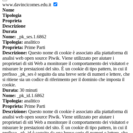
www.davincicomes.edu.it
Nome
Tipologia
Proprieta
Descrizione
Durata
Nome:
_pk_ses.1.6862
Tipologia:
analitico
Proprieta:
Prime Parti
Descrizione:
Questo nome di cookie è associato alla piattaforma di
analisi web open source Piwik. Viene utilizzato per aiutare i
proprietari di siti Web a monitorare il comportamento dei visitatori e
misurare le prestazioni del sito. È un cookie di tipo pattern, in cui il
prefisso _pk_ses è seguito da una breve serie di numeri e lettere, che
si ritiene sia un codice di riferimento per il dominio che imposta il
cookie.
Durata:
30 minuti
Nome:
_pk_id.1.6862
Tipologia:
analitico
Proprieta:
Prime Parti
Descrizione:
Questo nome di cookie è associato alla piattaforma di
analisi web open source Piwik. Viene utilizzato per aiutare i
proprietari di siti Web a monitorare il comportamento dei visitatori e
misurare le prestazioni del sito. È un cookie di tipo pattern, in cui il
prefisso _pk_id è seguito da una breve serie di numeri e lettere, che