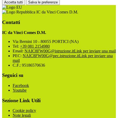
Accetta tutti
Salva le preferenze
IC da Vinci Comes D.M.
Contatti
IC da Vinci Comes D.M.
Via Bernini 10 - 80055 PORTICI (NA)
Tel:
+39 081 2154980
Email:
NAIC8FW00G@istruzione.it
Link per inviare una mail
PEC:
NAIC8FW00G@pec.istruzione.it
Link per inviare una
mail
C.F.: 95186570636
Seguici su
Facebook
Youtube
Sezione Link Utili
Cookie policy
Note legali