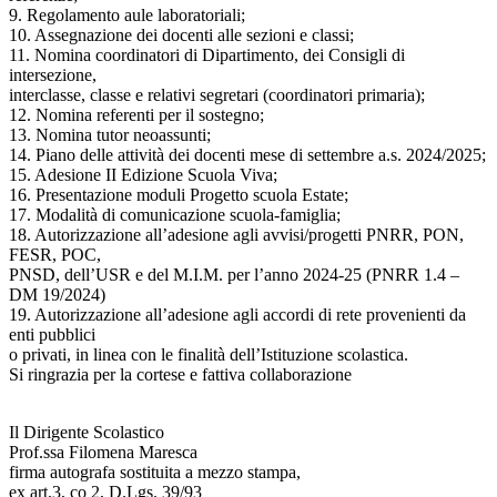
9. Regolamento aule laboratoriali;
10. Assegnazione dei docenti alle sezioni e classi;
11. Nomina coordinatori di Dipartimento, dei Consigli di
intersezione,
interclasse, classe e relativi segretari (coordinatori primaria);
12. Nomina referenti per il sostegno;
13. Nomina tutor neoassunti;
14. Piano delle attività dei docenti mese di settembre a.s. 2024/2025;
15. Adesione II Edizione Scuola Viva;
16. Presentazione moduli Progetto scuola Estate;
17. Modalità di comunicazione scuola-famiglia;
18. Autorizzazione all’adesione agli avvisi/progetti PNRR, PON,
FESR, POC,
PNSD, dell’USR e del M.I.M. per l’anno 2024-25 (PNRR 1.4 –
DM 19/2024)
19. Autorizzazione all’adesione agli accordi di rete provenienti da
enti pubblici
o privati, in linea con le finalità dell’Istituzione scolastica.
Si ringrazia per la cortese e fattiva collaborazione
Il Dirigente Scolastico
Prof.ssa Filomena Maresca
firma autografa sostituita a mezzo stampa,
ex art.3, co 2, D.Lgs. 39/93