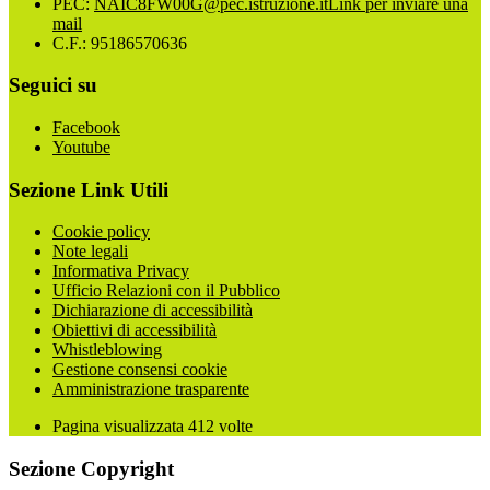
PEC:
NAIC8FW00G@pec.istruzione.it
Link per inviare una
mail
C.F.: 95186570636
Seguici su
Facebook
Youtube
Sezione Link Utili
Cookie policy
Note legali
Informativa Privacy
Ufficio Relazioni con il Pubblico
Dichiarazione di accessibilità
Obiettivi di accessibilità
Whistleblowing
Gestione consensi cookie
Amministrazione trasparente
Pagina visualizzata
412
volte
Sezione Copyright