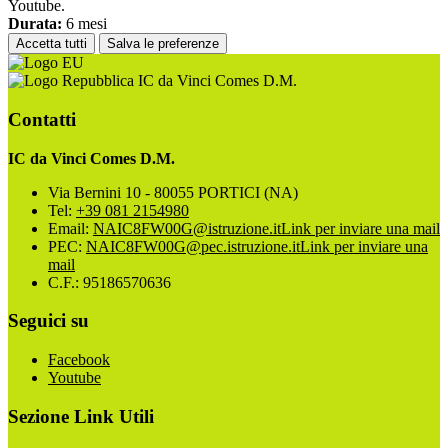
Youtube.
Durata:
6 mesi
Accetta tutti
Salva le preferenze
IC da Vinci Comes D.M.
Contatti
IC da Vinci Comes D.M.
Via Bernini 10 - 80055 PORTICI (NA)
Tel:
+39 081 2154980
Email:
NAIC8FW00G@istruzione.it
Link per inviare una mail
PEC:
NAIC8FW00G@pec.istruzione.it
Link per inviare una
mail
C.F.: 95186570636
Seguici su
Facebook
Youtube
Sezione Link Utili