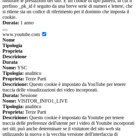
misurare le prestazioni del sito. È un cookie di tipo pattern, in cui il
prefisso _pk_id è seguito da una breve serie di numeri e lettere, che
si ritiene sia un codice di riferimento per il dominio che imposta il
cookie.
Durata:
1 anno
www.youtube.com
Nome
Tipologia
Proprieta
Descrizione
Durata
Nome:
YSC
Tipologia:
analitico
Proprieta:
Terze Parti
Descrizione:
Questo cookie è impostato da YouTube per tenere
traccia delle visualizzazioni dei video incorporati.
Durata:
Sessione
Nome:
VISITOR_INFO1_LIVE
Tipologia:
analitico
Proprieta:
Terze Parti
Descrizione:
Questo cookie è impostato da Youtube per tenere
traccia delle preferenze dell'utente per i video di Youtube incorporati
nei siti; può anche determinare se il visitatore del sito web sta
utilizzando la nuova o la vecchia versione dell'interfaccia di