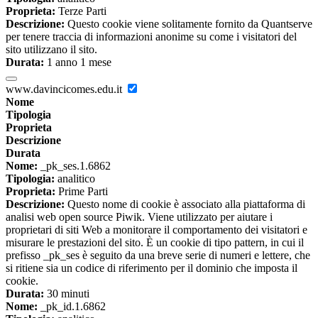
Proprieta:
Terze Parti
Descrizione:
Questo cookie viene solitamente fornito da Quantserve
per tenere traccia di informazioni anonime su come i visitatori del
sito utilizzano il sito.
Durata:
1 anno 1 mese
www.davincicomes.edu.it
Nome
Tipologia
Proprieta
Descrizione
Durata
Nome:
_pk_ses.1.6862
Tipologia:
analitico
Proprieta:
Prime Parti
Descrizione:
Questo nome di cookie è associato alla piattaforma di
analisi web open source Piwik. Viene utilizzato per aiutare i
proprietari di siti Web a monitorare il comportamento dei visitatori e
misurare le prestazioni del sito. È un cookie di tipo pattern, in cui il
prefisso _pk_ses è seguito da una breve serie di numeri e lettere, che
si ritiene sia un codice di riferimento per il dominio che imposta il
cookie.
Durata:
30 minuti
Nome:
_pk_id.1.6862