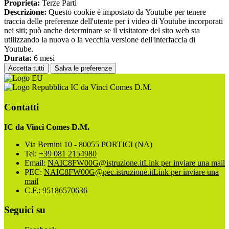
Proprieta:
Terze Parti
Descrizione:
Questo cookie è impostato da Youtube per tenere
traccia delle preferenze dell'utente per i video di Youtube incorporati
nei siti; può anche determinare se il visitatore del sito web sta
utilizzando la nuova o la vecchia versione dell'interfaccia di
Youtube.
Durata:
6 mesi
Accetta tutti
Salva le preferenze
IC da Vinci Comes D.M.
Contatti
IC da Vinci Comes D.M.
Via Bernini 10 - 80055 PORTICI (NA)
Tel:
+39 081 2154980
Email:
NAIC8FW00G@istruzione.it
Link per inviare una mail
PEC:
NAIC8FW00G@pec.istruzione.it
Link per inviare una
mail
C.F.: 95186570636
Seguici su