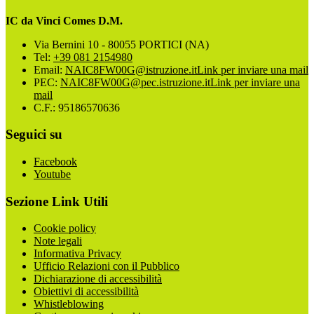
IC da Vinci Comes D.M.
Via Bernini 10 - 80055 PORTICI (NA)
Tel:
+39 081 2154980
Email:
NAIC8FW00G@istruzione.it
Link per inviare una mail
PEC:
NAIC8FW00G@pec.istruzione.it
Link per inviare una
mail
C.F.: 95186570636
Seguici su
Facebook
Youtube
Sezione Link Utili
Cookie policy
Note legali
Informativa Privacy
Ufficio Relazioni con il Pubblico
Dichiarazione di accessibilità
Obiettivi di accessibilità
Whistleblowing