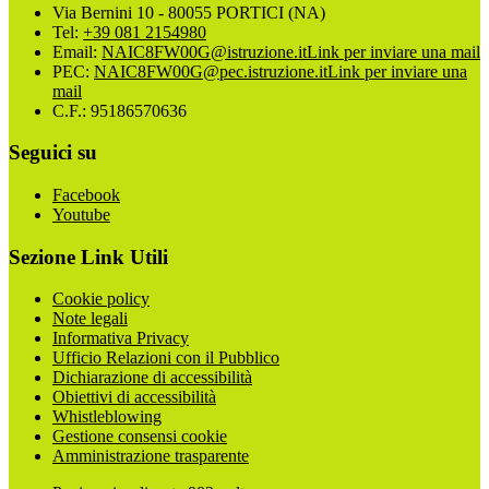
Via Bernini 10 - 80055 PORTICI (NA)
Tel:
+39 081 2154980
Email:
NAIC8FW00G@istruzione.it
Link per inviare una mail
PEC:
NAIC8FW00G@pec.istruzione.it
Link per inviare una
mail
C.F.: 95186570636
Seguici su
Facebook
Youtube
Sezione Link Utili
Cookie policy
Note legali
Informativa Privacy
Ufficio Relazioni con il Pubblico
Dichiarazione di accessibilità
Obiettivi di accessibilità
Whistleblowing
Gestione consensi cookie
Amministrazione trasparente