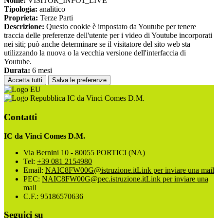
Nome:
VISITOR_INFO1_LIVE
Tipologia:
analitico
Proprieta:
Terze Parti
Descrizione:
Questo cookie è impostato da Youtube per tenere
traccia delle preferenze dell'utente per i video di Youtube incorporati
nei siti; può anche determinare se il visitatore del sito web sta
utilizzando la nuova o la vecchia versione dell'interfaccia di
Youtube.
Durata:
6 mesi
Accetta tutti
Salva le preferenze
IC da Vinci Comes D.M.
Contatti
IC da Vinci Comes D.M.
Via Bernini 10 - 80055 PORTICI (NA)
Tel:
+39 081 2154980
Email:
NAIC8FW00G@istruzione.it
Link per inviare una mail
PEC:
NAIC8FW00G@pec.istruzione.it
Link per inviare una
mail
C.F.: 95186570636
Seguici su