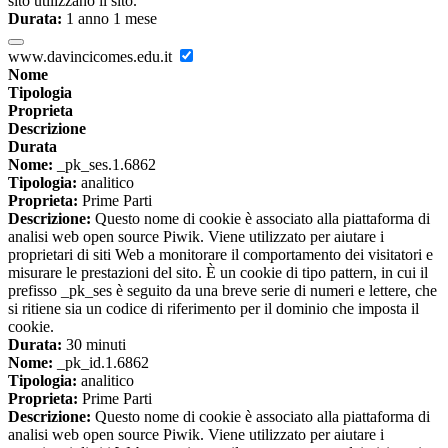
sito utilizzano il sito.
Durata:
1 anno 1 mese
www.davincicomes.edu.it
Nome
Tipologia
Proprieta
Descrizione
Durata
Nome:
_pk_ses.1.6862
Tipologia:
analitico
Proprieta:
Prime Parti
Descrizione:
Questo nome di cookie è associato alla piattaforma di
analisi web open source Piwik. Viene utilizzato per aiutare i
proprietari di siti Web a monitorare il comportamento dei visitatori e
misurare le prestazioni del sito. È un cookie di tipo pattern, in cui il
prefisso _pk_ses è seguito da una breve serie di numeri e lettere, che
si ritiene sia un codice di riferimento per il dominio che imposta il
cookie.
Durata:
30 minuti
Nome:
_pk_id.1.6862
Tipologia:
analitico
Proprieta:
Prime Parti
Descrizione:
Questo nome di cookie è associato alla piattaforma di
analisi web open source Piwik. Viene utilizzato per aiutare i