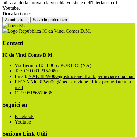
utilizzando la nuova o la vecchia versione dell'interfaccia di
Youtube.
Durata:
6 mesi
Accetta tutti
Salva le preferenze
IC da Vinci Comes D.M.
Contatti
IC da Vinci Comes D.M.
Via Bernini 10 - 80055 PORTICI (NA)
Tel:
+39 081 2154980
Email:
NAIC8FW00G@istruzione.it
Link per inviare una mail
PEC:
NAIC8FW00G@pec.istruzione.it
Link per inviare una
mail
C.F.: 95186570636
Seguici su
Facebook
Youtube
Sezione Link Utili