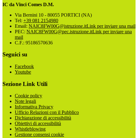
IC da Vinci Comes D.M.
Via Bernini 10 - 80055 PORTICI (NA)
Tel:
+39 081 2154980
Email:
NAIC8FW00G@istruzione.it
Link per inviare una mail
PEC:
NAIC8FW00G@pec.istruzione.it
Link per inviare una
mail
C.F.: 95186570636
Seguici su
Facebook
Youtube
Sezione Link Utili
Cookie policy
Note legali
Informativa Privacy
Ufficio Relazioni con il Pubblico
Dichiarazione di accessibilità
Obiettivi di accessibilità
Whistleblowing
Gestione consensi cookie