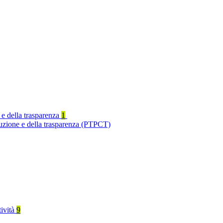
 e della trasparenza
1
ruzione e della trasparenza (PTPCT)
tività
9