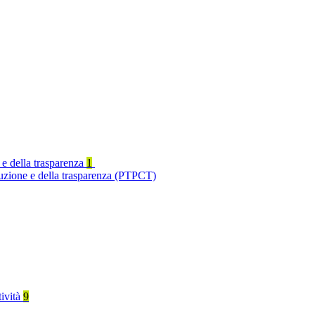
 e della trasparenza
1
ruzione e della trasparenza (PTPCT)
tività
9