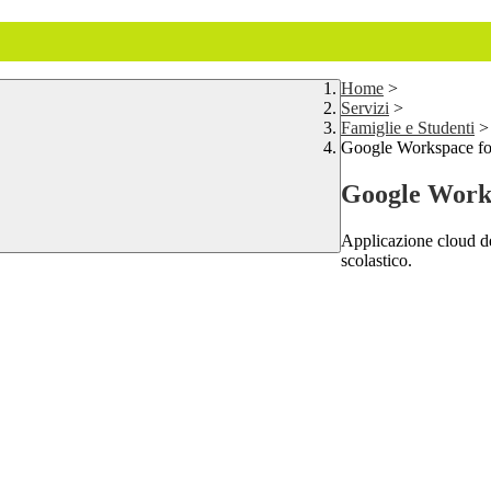
Home
>
Servizi
>
Famiglie e Studenti
>
Google Workspace fo
Google Works
Applicazione cloud de
scolastico.