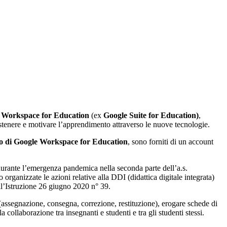
 Workspace for Education
(ex
Google Suite for Education)
,
sostenere e motivare l’apprendimento attraverso le nuove tecnologie.
zo di Google Workspace for Education
, sono forniti di un account
a durante l’emergenza pandemica nella seconda parte dell’a.s.
ganizzate le azioni relative alla DDI (didattica digitale integrata)
ll’Istruzione 26 giugno 2020 n° 39.
o (assegnazione, consegna, correzione, restituzione), erogare schede di
a collaborazione tra insegnanti e studenti e tra gli studenti stessi.