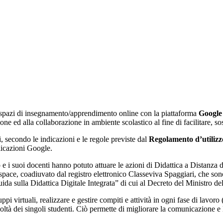
 spazi di insegnamento/apprendimento online con la piattaforma
Google
one ed alla collaborazione in ambiente scolastico al fine di facilitare, 
ti, secondo le indicazioni e le regole previste dal
Regolamento d’utiliz
licazioni Google.
uto e i suoi docenti hanno potuto attuare le azioni di Didattica a Distanz
e, coadiuvato dal registro elettronico Classeviva Spaggiari, che sono or
a sulla Didattica Digitale Integrata” di cui al Decreto del Ministro de
i virtuali, realizzare e gestire compiti e attività in ogni fase di lavor
coltà dei singoli studenti. Ciò permette di migliorare la comunicazione e l