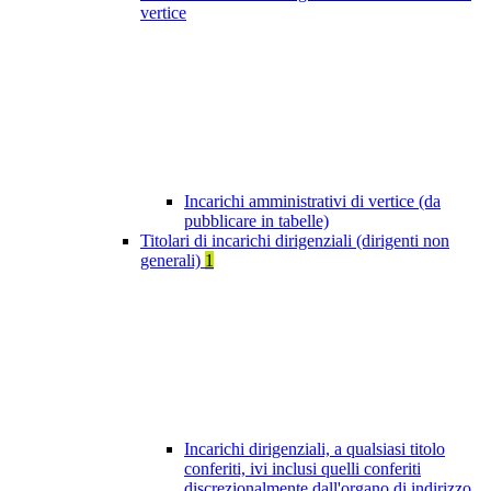
vertice
Incarichi amministrativi di vertice (da
pubblicare in tabelle)
Titolari di incarichi dirigenziali (dirigenti non
generali)
1
Incarichi dirigenziali, a qualsiasi titolo
conferiti, ivi inclusi quelli conferiti
discrezionalmente dall'organo di indirizzo