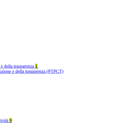
 e della trasparenza
1
ruzione e della trasparenza (PTPCT)
tività
9