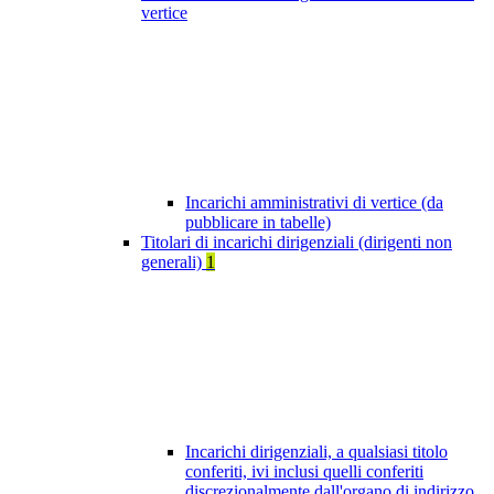
vertice
Incarichi amministrativi di vertice (da
pubblicare in tabelle)
Titolari di incarichi dirigenziali (dirigenti non
generali)
1
Incarichi dirigenziali, a qualsiasi titolo
conferiti, ivi inclusi quelli conferiti
discrezionalmente dall'organo di indirizzo