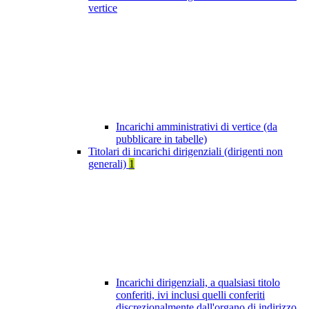
vertice
Incarichi amministrativi di vertice (da
pubblicare in tabelle)
Titolari di incarichi dirigenziali (dirigenti non
generali)
1
Incarichi dirigenziali, a qualsiasi titolo
conferiti, ivi inclusi quelli conferiti
discrezionalmente dall'organo di indirizzo