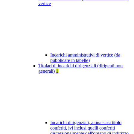
vertice
Incarichi amministrativi di vertice (da
pubblicare in tabelle)
Titolari di incarichi dirigenziali (dirigenti non
generali)
1
Incarichi dirigenziali, a qualsiasi titolo
conferiti, ivi inclusi quelli conferiti
discrezionalmente dall'organo di indirizzo