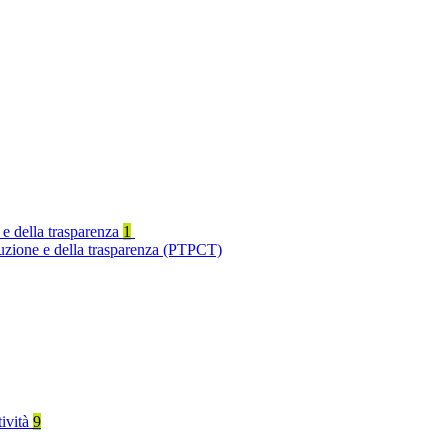
 e della trasparenza
1
ruzione e della trasparenza (PTPCT)
tività
9