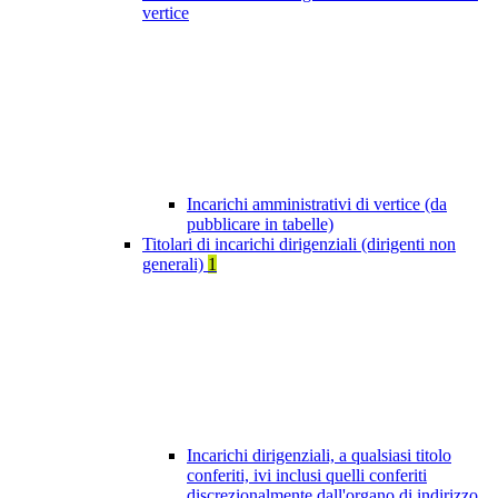
vertice
Incarichi amministrativi di vertice (da
pubblicare in tabelle)
Titolari di incarichi dirigenziali (dirigenti non
generali)
1
Incarichi dirigenziali, a qualsiasi titolo
conferiti, ivi inclusi quelli conferiti
discrezionalmente dall'organo di indirizzo