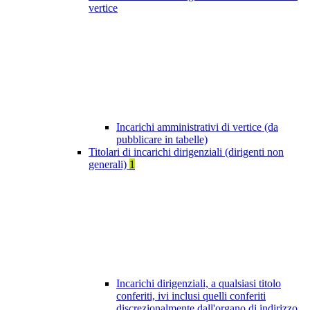
vertice
Incarichi amministrativi di vertice (da
pubblicare in tabelle)
Titolari di incarichi dirigenziali (dirigenti non
generali)
1
Incarichi dirigenziali, a qualsiasi titolo
conferiti, ivi inclusi quelli conferiti
discrezionalmente dall'organo di indirizzo